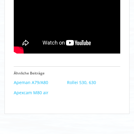
Ähnliche Beiträge
Apeman A79/A80
Rollei 530, 630
Apexcam M80 air