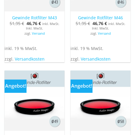
Gewinde Rotfilter M43
Gewinde Rotfilter M46
Ursprünglicher
Aktueller
Ursprünglicher
Aktueller
51,95
€
46,76
€
51,95
€
46,76
€
inkl. MwSt.
inkl. MwSt.
Preis
Preis
Preis
Preis
Inkl. MwSt.
Inkl. MwSt.
war:
ist:
war:
ist:
zzgl.
Versand
zzgl.
Versand
51,95 €
46,76 €.
51,95 €
46,76 €.
inkl. 19 % MwSt.
inkl. 19 % MwSt.
zzgl.
Versandkosten
zzgl.
Versandkosten
Angebot!
Angebot!