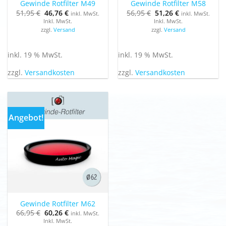
Gewinde Rotfilter M49
Gewinde Rotfilter M58
Ursprünglicher
Aktueller
Ursprünglicher
Aktueller
51,95
€
46,76
€
56,95
€
51,26
€
inkl. MwSt.
inkl. MwSt.
Preis
Preis
Preis
Preis
Inkl. MwSt.
Inkl. MwSt.
war:
ist:
war:
ist:
zzgl.
Versand
zzgl.
Versand
51,95 €
46,76 €.
56,95 €
51,26 €.
inkl. 19 % MwSt.
inkl. 19 % MwSt.
zzgl.
Versandkosten
zzgl.
Versandkosten
Angebot!
Gewinde Rotfilter M62
Ursprünglicher
Aktueller
66,95
€
60,26
€
inkl. MwSt.
Preis
Preis
Inkl. MwSt.
war:
ist: