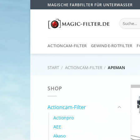
Zum
MAGISCHE FARBFILTER FÜR UNTERWASSER
Inhalt
springen
Suchen
nach:
ACTIONCAM-FILTER
GEWINDE-ROTFILTER
F
START
/
ACTIONCAM-FILTER
/
APEMAN
SHOP
Actioncam-Filter
Actionpro
AEE
Akaso