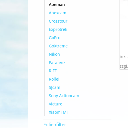
Apeman
Apexcam
Crosstour
Exprotrek
GoPro
GoXtreme
Nikon
inkl
Paralenz
zzgl
RIFF
Rollei
SJcam
Sony Actioncam
Victure
Xiaomi Mi
Folienfilter