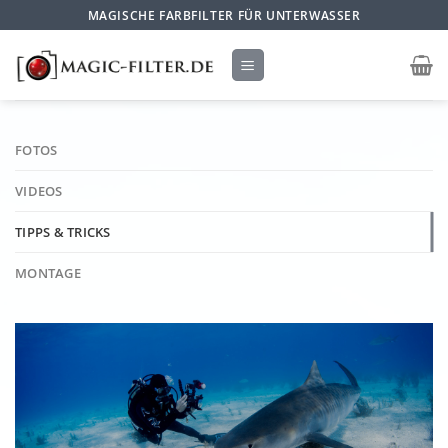
Zum
MAGISCHE FARBFILTER FÜR UNTERWASSER
Inhalt
springen
FOTOS
VIDEOS
TIPPS & TRICKS
MONTAGE