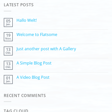
LATEST POSTS
Hallo Welt!
05
Jan.
Welcome to Flatsome
19
Nov.
Just another post with A Gallery
13
Okt.
A Simple Blog Post
13
Okt.
A Video Blog Post
01
Jan.
RECENT COMMENTS
TAG CLOUD