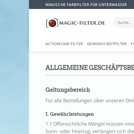
Zum
MAGISCHE FARBFILTER FÜR UNTERWASSER
Inhalt
springen
Suchen
nach:
ACTIONCAM-FILTER
GEWINDE-ROTFILTER
F
ALLGEMEINE GESCHÄFTSB
Geltungsbereich
Für alle Bestellungen über unseren On
1. Gewährleistungen
1.1 Offensichtliche Mängel müssen inner
Sonn- oder Feiertag, verlängert sich di